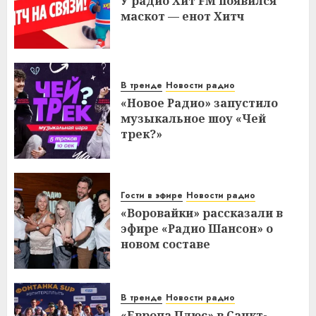
У радио Хит FM появился
маскот — енот Хитч
В тренде
Новости радио
«Новое Радио» запустило
музыкальное шоу «Чей
трек?»
Гости в эфире
Новости радио
«Воровайки» рассказали в
эфире «Радио Шансон» о
новом составе
В тренде
Новости радио
«Европа Плюс» в Санкт-