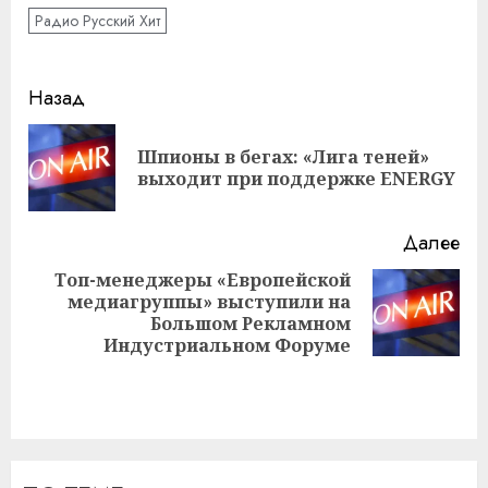
Радио Русский Хит
Навигация
Назад
записи
Шпионы в бегах: «Лига теней»
Пр
выходит при поддержке ENERGY
за
Далее
Топ-менеджеры «Европейской
медиагруппы» выступили на
Следующая
Большом Рекламном
запись:
Индустриальном Форуме