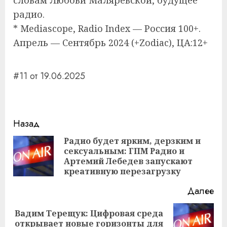
словам Любови Маляревской, будущее
радио.
* Mediascope, Radio Index — Россия 100+.
Апрель — Сентябрь 2024 (+Zodiac), ЦА:12+
#11 от 19.06.2025
Навигация
Назад
записи
Радио будет ярким, дерзким и
сексуальным: ГПМ Радио и
Пр
Артемий Лебедев запускают
за
креативную перезагрузку
Далее
Вадим Терещук: Цифровая среда
Следующая
открывает новые горизонты для