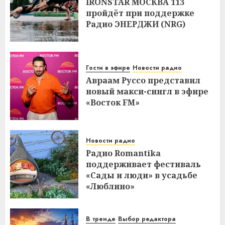
IRONSTAR МОСКВА 113
пройдёт при поддержке
Радио ЭНЕРДЖИ (NRG)
Гости в эфире
Новости радио
Авраам Руссо представил
новый макси-сингл в эфире
«Восток FM»
Новости радио
Радио Romantika
поддерживает фестиваль
«Сады и люди» в усадьбе
«Люблино»
В тренде
Выбор редактора