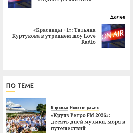
за
Далее
«Красавцы +1»: Татьяна
Следующая
Куртукова в утреннем шоу Love
запись:
Radio
ПО ТЕМЕ
В тренде
Новости радио
«Круиз Ретро FM 2026»:
десять дней музыки, моря и
путешествий