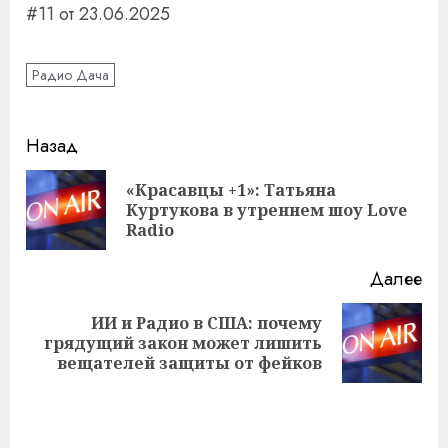
#11 от 23.06.2025
Радио Дача
Навигация
Назад
записи
«Красавцы +1»: Татьяна
Пр
Куртукова в утреннем шоу Love
за
Radio
Далее
ИИ и Радио в США: почему
Следующая
грядущий закон может лишить
запись:
вещателей защиты от фейков