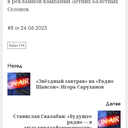
в рекламной кампании Летних Балетных
Сезонов.
#8 от 24.06.2025
Relax FM
Навигация
Назад
записи
«Звёздный завтрак» на «Радио
Пр
Шансон»: Игорь Саруханов
за
Далее
Станислав Скалабан: «Будущее
Следующая
радио — в
мультиплатформенности»