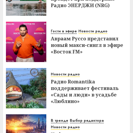
Радио ЭНЕРДЖИ (NRG)
Гости в эфире
Новости радио
Авраам Руссо представил
новый макси-сингл в эфире
«Восток FM»
Новости радио
Радио Romantika
поддерживает фестиваль
«Сады и люди» в усадьбе
«Люблино»
В тренде
Выбор редактора
Новости радио