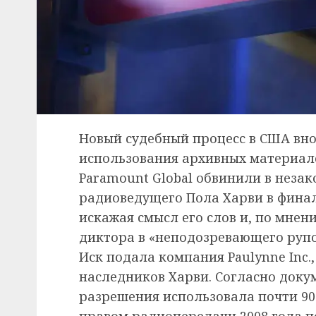
Новый судебный процесс в США вно
использования архивных материал
Paramount Global обвинили в неза
радиоведущего Пола Харви в фина
искажая смысл его слов и, по мнен
диктора в «неподозревающего руп
Иск подала компания Paulynne Inc
наследников Харви. Согласно доку
разрешения использовала почти 9
правом радиопередачи 2008 года п