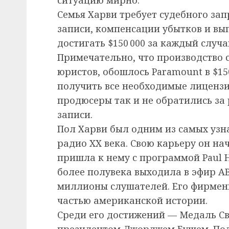
Семья Харви требует судебного за
записи, компенсации убытков и вы
достигать $150 000 за каждый случ
Примечательно, что производство 
юристов, обошлось Paramount в $1
получить все необходимые лицензии
продюсеры так и не обратились з
записи.
Пол Харви был одним из самых узн
радио XX века. Свою карьеру он нач
пришла к нему с программой Paul 
более полувека выходила в эфир AB
миллионы слушателей. Его фирменн
частью американской истории.
Среди его достижений — Медаль Св
президентом Джорджем Бушем. Пол Х