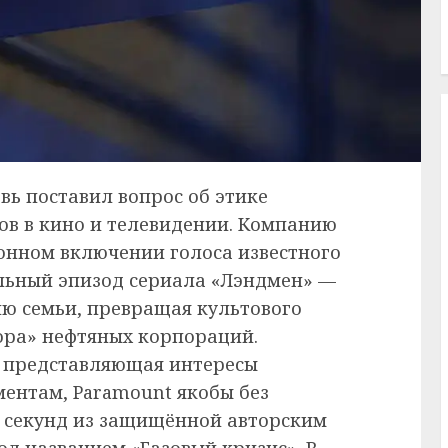
вь поставил вопрос об этике
ов в кино и телевидении. Компанию
конном включении голоса известного
льный эпизод сериала «Лэндмен» —
ию семьи, превращая культового
ора» нефтяных корпораций.
., представляющая интересы
ментам, Paramount якобы без
0 секунд из защищённой авторским
од названием «Газовый кризис». В