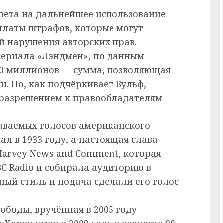
прета на дальнейшее использование
платы штрафов, которые могут
ай нарушения авторских прав.
сериала «Лэндмен», по данным
50 миллионов — сумма, позволяющая
. Но, как подчёркивает Вульф,
а разрешением к правообладателям
аваемых голосов американского
ал в 1933 году, а настоящая слава
Harvey News and Comment, которая
C Radio и собирала аудиторию в
ый стиль и подача сделали его голос
ободы, вручённая в 2005 году
арви умер в 2009 году в возрасте 90