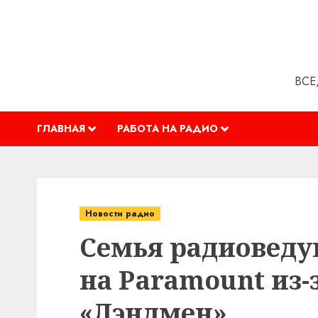
Перейти
к
содержимому
ВСЕ
ГЛАВНАЯ
РАБОТА НА РАДИО
Новости радио
Семья радиоведущ
на Paramount из-
«Лэндмен»