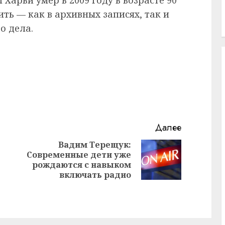
ить — как в архивных записях, так и
о дела.
Далее
Вадим Терещук:
Современные дети уже
Предыдущая
Следующая
рождаются с навыком
запись:
запись:
включать радио