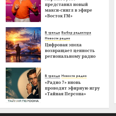
представил новый
макси-сингл в эфире
«Восток FM»
В тренде
Выбор редактора
Новости радио
Цифровая эпоха
возвращает ценность
региональному радио
В тренде
Новости радио
«Радио 7» вновь
проводит эфирную игру
«Тайная Персона»