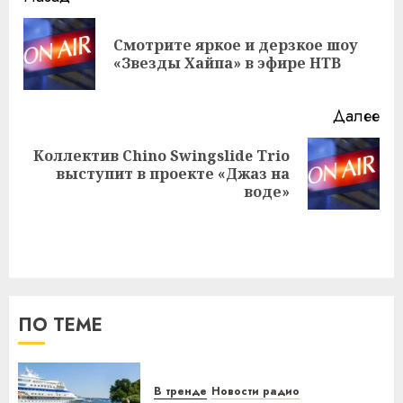
записи
Смотрите яркое и дерзкое шоу
Пр
«Звезды Хайпа» в эфире НТВ
за
Далее
Коллектив Chino Swingslide Trio
Следующая
выступит в проекте «Джаз на
запись:
воде»
ПО ТЕМЕ
В тренде
Новости радио