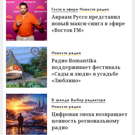
Гости в эфире
Новости радио
Авраам Руссо представил
новый макси-сингл в эфире
«Восток FM»
Новости радио
Радио Romantika
поддерживает фестиваль
«Сады и люди» в усадьбе
«Люблино»
В тренде
Выбор редактора
Новости радио
Цифровая эпоха возвращает
ценность региональному
радио