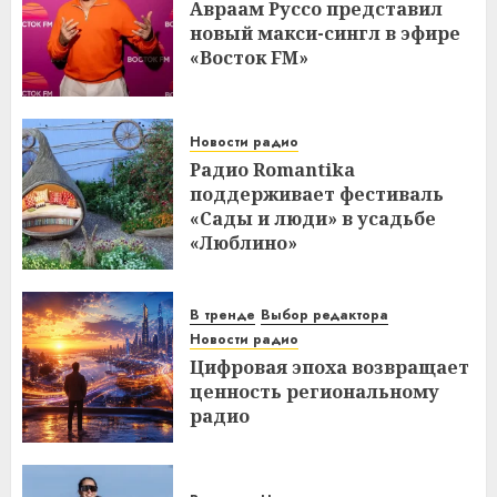
Авраам Руссо представил
новый макси-сингл в эфире
«Восток FM»
Новости радио
Радио Romantika
поддерживает фестиваль
«Сады и люди» в усадьбе
«Люблино»
В тренде
Выбор редактора
Новости радио
Цифровая эпоха возвращает
ценность региональному
радио