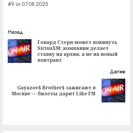
#9 от 07.08.2025
Навигация
Назад
записи
Говард Стерн может покинуть
SiriusXM: компания делает
Пр
ставку на архив, а не на новый
за
контракт
Далее
Gayazov$ Brother$ зажигают в
Следующая
Москве — билеты дарит Like FM
запись: