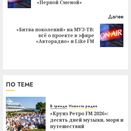
за
«Первой Сменой»
Далее
«Битва поколений» на МУЗ-ТВ:
Следующая
всё о проекте в эфире
запись:
«Авторадио» и Like FM
ПО ТЕМЕ
В тренде
Новости радио
«Круиз Ретро FM 2026»:
десять дней музыки, моря и
путешествий