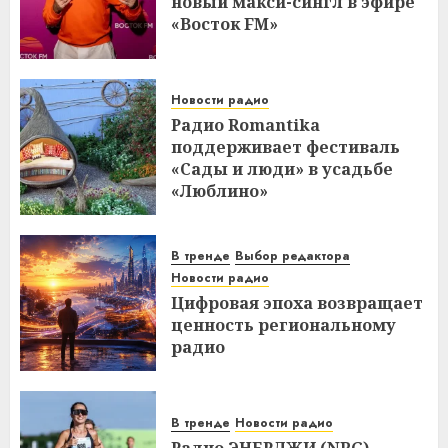
новый макси-сингл в эфире
«Восток FM»
Новости радио
Радио Romantika
поддерживает фестиваль
«Сады и люди» в усадьбе
«Люблино»
В тренде
Выбор редактора
Новости радио
Цифровая эпоха возвращает
ценность региональному
радио
В тренде
Новости радио