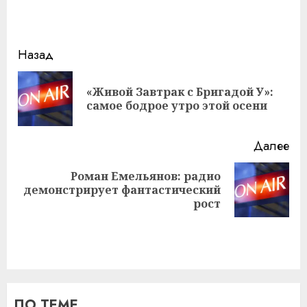
Навигация
Назад
записи
«Живой Завтрак с Бригадой У»:
Пр
самое бодрое утро этой осени
за
Далее
Роман Емельянов: радио
Следующая
демонстрирует фантастический
запись:
рост
ПО ТЕМЕ