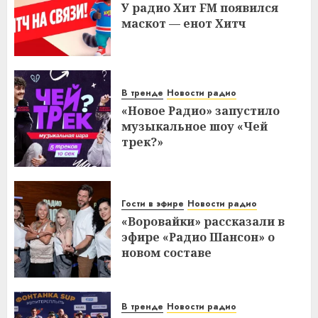
У радио Хит FM появился
маскот — енот Хитч
В тренде
Новости радио
«Новое Радио» запустило
музыкальное шоу «Чей
трек?»
Гости в эфире
Новости радио
«Воровайки» рассказали в
эфире «Радио Шансон» о
новом составе
В тренде
Новости радио