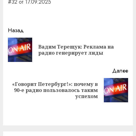
#32 от 17.09.2025
Навигация
Назад
записи
Вадим Терещук: Реклама на
Пр
радио генерирует лиды
за
Далее
«Говорит Петербург!»: почему в
Следующая
90-е радио пользовалось таким
запись:
успехом