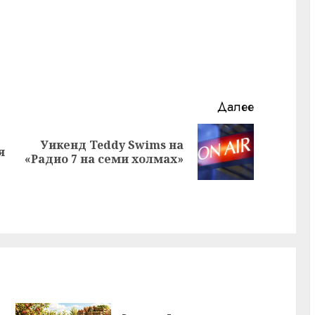
Далее
Уикенд Teddy Swims на
Предыдущая
Следующая
я
«Радио 7 на семи холмах»
запись:
запись: