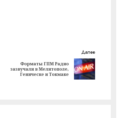
Далее
Форматы ГПМ Радио
Предыдущая
Следующая
зазвучали в Мелитополе,
запись:
запись:
Геническе и Токмаке