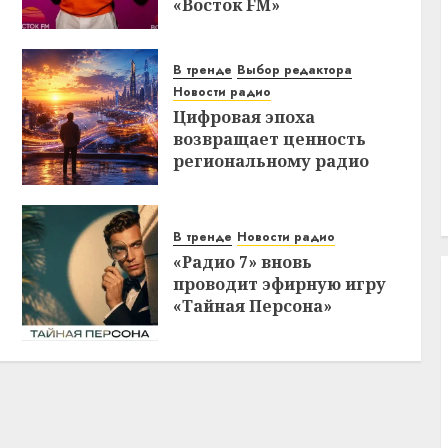
«Восток FM»
В тренде
Выбор редактора
Новости радио
Цифровая эпоха
возвращает ценность
региональному радио
В тренде
Новости радио
«Радио 7» вновь
проводит эфирную игру
«Тайная Персона»