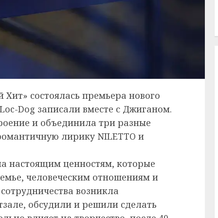
ий Хит» состоялась премьера нового
Loc-Dog записали вместе с Джиганом.
роение и объединила три разные
романтичную лирику NILETTO и
на настоящим ценностям, которые
семье, человеческим отношениям и
я сотрудничества возникла
тзале, обсудили и решили сделать
льно влияет на творчество, после 40-