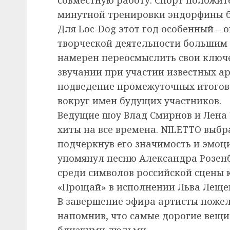
минутной тренировки эндорфины бь
Для Loc-Dog этот год особенный – о
творческой деятельности большим
намерен переосмыслить свои ключе
звучании при участии известных ар
подведение промежуточных итогов»
вокруг имен будущих участников.
Ведущие шоу Влад Смирнов и Лена
хиты на все времена. NILETTO выб
подчеркнув его значимость и эмоц
упомянул песню Александра Розенб
среди символов российской сцены 
«Прощай» в исполнении Льва Леще
В завершение эфира артисты поже
напомнив, что самые дорогие вещи 
близкими людьми.