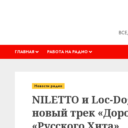
Перейти
к
содержимому
ВСЕ
ГЛАВНАЯ
РАБОТА НА РАДИО
Новости радио
NILETTO и Loc-D
новый трек «Доро
«Русского Хита»