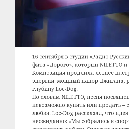
16 сентября в студии «Радио Русск
фита «Дорого», который NILETTO и 
Композиция продлила летнее наст
энергии: мощный напор Джигана, 
глубину Loc-Dog.
По словам NILETTO, песня посвяще
невозможно купить или продать – 
любви. Loc-Dog рассказал, что иде
неожиданно: «Мы собрались в спор
совместную работу. Спорт положите