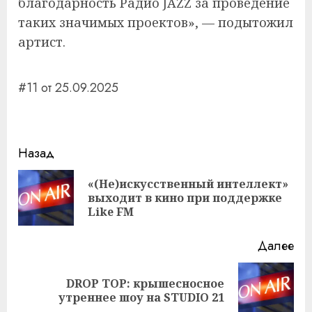
благодарность Радио JAZZ за проведение
таких значимых проектов», — подытожил
артист.
#11 от 25.09.2025
Навигация
Назад
записи
«(Не)искусственный интеллект»
Пр
выходит в кино при поддержке
за
Like FM
Далее
DROP TOP: крышесносное
Следующая
утреннее шоу на STUDIO 21
запись: