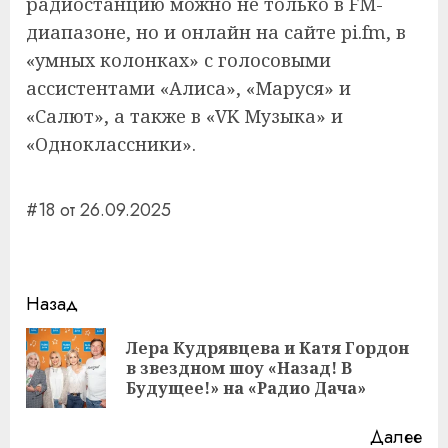
радиостанцию можно не только в FM-
диапазоне, но и онлайн на сайте pi.fm, в
«умных колонках» с голосовыми
ассистентами «Алиса», «Маруся» и
«Салют», а также в «VK Музыка» и
«Одноклассники».
#18 от 26.09.2025
Навигация
Назад
записи
Лера Кудрявцева и Катя Гордон
Пр
в звездном шоу «Назад! В
за
Будущее!» на «Радио Дача»
Далее