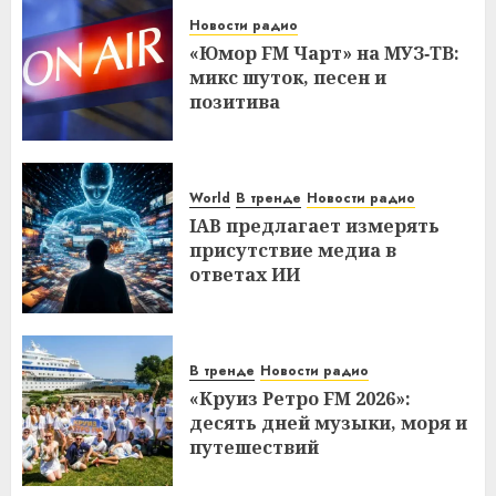
Новости радио
«Юмор FM Чарт» на МУЗ‑ТВ:
микс шуток, песен и
позитива
World
В тренде
Новости радио
IAB предлагает измерять
присутствие медиа в
ответах ИИ
В тренде
Новости радио
«Круиз Ретро FM 2026»:
десять дней музыки, моря и
путешествий