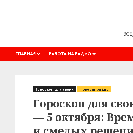
Перейти
к
содержимому
ВСЕ
ГЛАВНАЯ
РАБОТА НА РАДИО
Гороскоп для своих
Новости радио
Гороскоп для сво
— 5 октября: Вре
и смелых решен