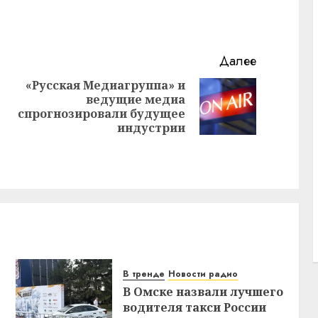
Далее
«Русская Медиагруппа» и
ведущие медиа
Предыдущая
Следующая
спрогнозировали будущее
запись:
запись:
индустрии
В тренде
Новости радио
В Омске назвали лучшего
водителя такси России