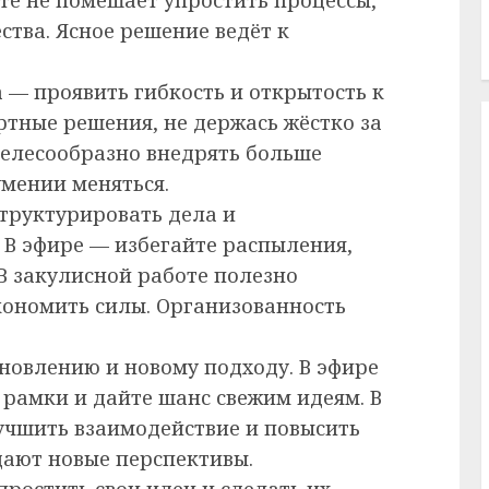
ства. Ясное решение ведёт к
 — проявить гибкость и открытость к
ртные решения, не держась жёстко за
целесообразно внедрять больше
умении меняться.
структурировать дела и
 В эфире — избегайте распыления,
В закулисной работе полезно
кономить силы. Организованность
бновлению и новому подходу. В эфире
рамки и дайте шанс свежим идеям. В
учшить взаимодействие и повысить
дают новые перспективы.
ростить свои идеи и сделать их