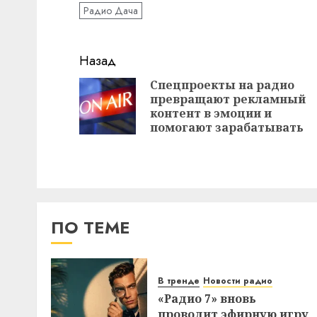
Радио Дача
Навигация
Назад
записи
Спецпроекты на радио
превращают рекламный
контент в эмоции и
помогают зарабатывать
ПО ТЕМЕ
В тренде
Новости радио
«Радио 7» вновь
проводит эфирную игру