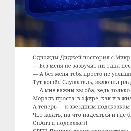
Однажды Диджей поспорил с Микро
— Без меня не зазвучит ни одна пе
— А без меня тебя просто не услы
Тут вошёл Слушатель, включил рад
— А мне важны вы оба, ведь только
Мораль проста: в эфире, как и в жи
А теперь — к звёздным подсказкам 
Что ждать, на что надеяться и где
OnAir.ru подскажет!
ОВЕН. Пришло время пересмотреть 