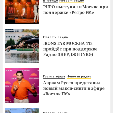
В тренде
Новости радио
PUPO выступил в Москве при
поддержке «Ретро FM»
Новости радио
IRONSTAR МОСКВА 113
пройдёт при поддержке
Радио ЭНЕРДЖИ (NRG)
Гости в эфире
Новости радио
Авраам Руссо представил
новый макси-сингл в эфире
«Восток FM»