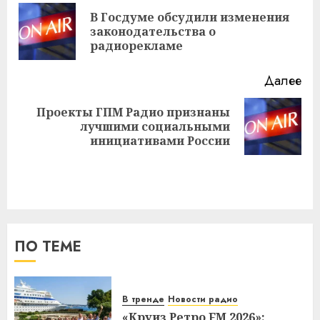
записи
В Госдуме обсудили изменения
Пр
законодательства о
за
радиорекламе
Далее
Проекты ГПМ Радио признаны
Следующая
лучшими социальными
запись:
инициативами России
ПО ТЕМЕ
В тренде
Новости радио
«Круиз Ретро FM 2026»: