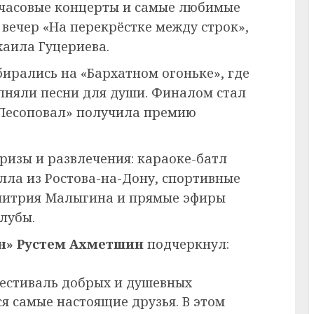
часовые концерты и самые любимые
 вечер «На перекрёстке между строк»,
аила Гуцериева.
ирались на «Бархатном огоньке», где
лняли песни для души. Финалом стал
«Лесоповал» получила премию
изы и развлечения: караоке-батл
лла из Ростова-на-Дону, спортивные
митрия Малыгина и прямые эфиры
лубы.
н» Рустем Ахметшин
подчеркнул:
фестиваль добрых и душевных
я самые настоящие друзья. В этом