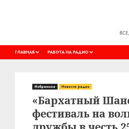
Перейти
к
содержимому
ВСЕ
ГЛАВНАЯ
РАБОТА НА РАДИО
Избранное
Новости радио
«Бархатный Шанс
фестиваль на во
дружбы в честь 2