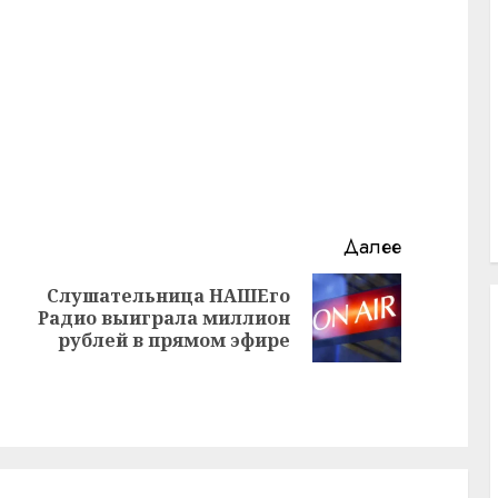
Далее
Слушательница НАШЕго
Предыдущая
Следующая
Радио выиграла миллион
запись:
запись:
рублей в прямом эфире