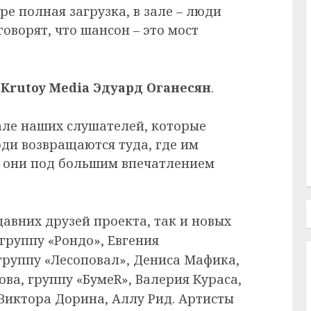
е полная загрузка, в зале – люди
говорят, что шансон – это мост
Krutoy Media Эдуард Оганесян
.
але наших слушателей, которые
юди возвращаются туда, где им
и они под большим впечатлением
авних друзей проекта, так и новых
группу «Рондо», Евгения
группу «Лесоповал», Дениса Мафика,
ова, группу «БумеR», Валерия Кураса,
 Виктора Дорина, Аллу Рид. Артисты