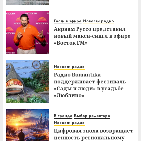
Гости в эфире
Новости радио
Авраам Руссо представил
новый макси-сингл в эфире
«Восток FM»
Новости радио
Радио Romantika
поддерживает фестиваль
«Сады и люди» в усадьбе
«Люблино»
В тренде
Выбор редактора
Новости радио
Цифровая эпоха возвращает
ценность региональному