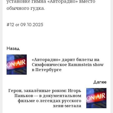
установке гимна «Авторадио» вместо
обычного гудка.
#12 от 09.10.2025
Навигация
Назад
записи
«Авторадио» дарит билеты на
Пр
Симфоническое Rammstein show
за
в Петербурге
Далее
Герои, закалённые роком: Игорь
Паньков — в документальном
Следующая
фильме о легендах русского
запись:
хеви-метала