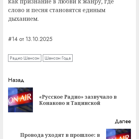
как признание в любви к жанру, где
слово и песня становятся единым
дыханием.
#14 от 13.10.2025
Радио Шансон
Шансон Года
Навигация
Назад
записи
«Русское Радио» зазвучало в
Пр
Конаково и Тацинской
за
Далее
Провода уходят в прошлое: в