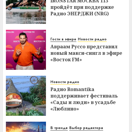
IRONSTAR МОСКВА 113
пройдёт при поддержке
Радио ЭНЕРДЖИ (NRG)
Гости в эфире
Новости радио
Авраам Руссо представил
новый макси-сингл в эфире
«Восток FM»
Новости радио
Радио Romantika
поддерживает фестиваль
«Сады и люди» в усадьбе
«Люблино»
В тренде
Выбор редактора