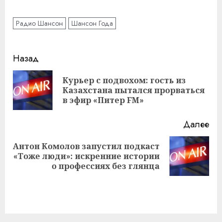
Радио Шансон
Шансон Года
Навигация
Назад
записи
Курьер с подвохом: гость из
Пр
Казахстана пытался прорваться
за
в эфир «Питер FM»
Далее
Антон Комолов запустил подкаст
Следующая
«Тоже люди»: искренние истории
запись:
о профессиях без глянца