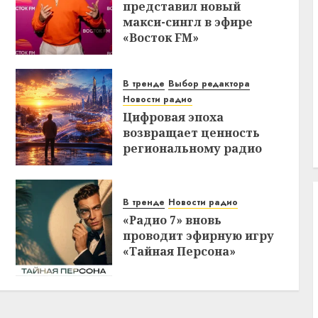
представил новый
макси-сингл в эфире
«Восток FM»
В тренде
Выбор редактора
Новости радио
Цифровая эпоха
возвращает ценность
региональному радио
В тренде
Новости радио
«Радио 7» вновь
проводит эфирную игру
«Тайная Персона»