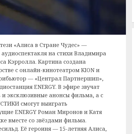
тези «Алиса в Стране Чудес» —
 аудиоспектакля на стихи Владимира
са Кэрролла. Картина создана
стве с онлайн-кинотеатром KION и
рибьютор — «Централ Партнершип»,
иостанция ENERGY. В эфире звучат
и эксклюзивные анонсы фильма, а с
OYСТИКИ смогут выиграть
дущие ENERGY Роман Миронов и Катя
ке вместе со звёздами фильма.
сильд. Её героиня — 15-летняя Алиса,