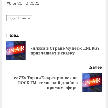
#8 от 20.10.2025
Радио Шансон
Навигация
Назад
записи
«Алиса в Стране Чудес»: ENERGY
Пр
приглашает в сказку
за
Далее
eaZZy Top в «Квартирнике» на
Следующая
ROCK FM: техасский драйв в
запись:
прямом эфире