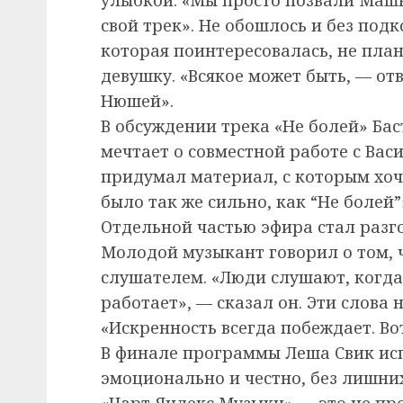
свой трек». Не обошлось и без под
которая поинтересовалась, не пла
девушку. «Всякое может быть, — отв
Нюшей».
В обсуждении трека «Не болей» Баст
мечтает о совместной работе с Вас
придумал материал, с которым хочу
было так же сильно, как “Не болей”
Отдельной частью эфира стал разго
Молодой музыкант говорил о том, ч
слушателем. «Люди слушают, когда 
работает», — сказал он. Эти слова
«Искренность всегда побеждает. Вот
В финале программы Леша Свик исп
эмоционально и честно, без лишних
«Чарт Яндекс Музыки» — это не пр