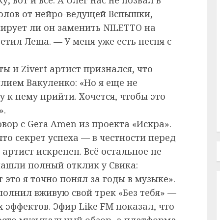
колов от нейро-ведущей Вспышки,
нирует ли он заменить NILETTO на
етил Леша. — У меня уже есть песня с
ы и Zivert артист признался, что
илием Вакуленко: «Но я еще не
 к нему прийти. Хочется, чтобы это
».
вор с Gera Amen из проекта «Искра».
то секрет успеха — в честности перед
артист искренен. Всё остальное не
 нашли полный отклик у Свика:
 это я точно понял за годы в музыке».
олнил вживую свой трек «Без тебя» —
 эффектов. Эфир Like FM показал, что
осто музыкальный обзор, а платформа