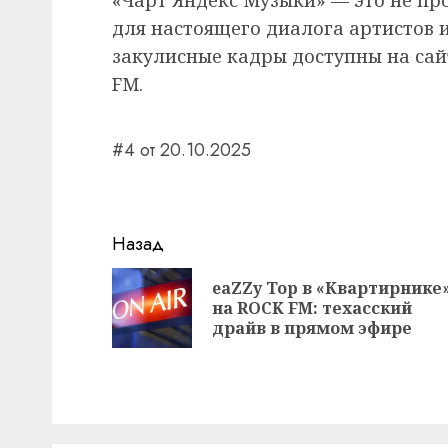
для настоящего диалога артистов и
закулисные кадры доступны на сайт
FM.
#4 от 20.10.2025
Навигация
Назад
записи
eaZZy Top в «Квартирнике
на ROCK FM: техасский
драйв в прямом эфире