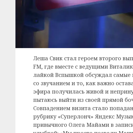
Леша Свик стал героем второго вып
FM, где вместе с ведущими Витал
лайкой Вспышкой обсуждал самые 
со звучанием и то, как важно оста
эфира получилась живой и неприну
пытаюсь выйти из своей прямой боч
Совпадением визита стало попадан
рубрику «Суперлонч» Яндекс Музыки
привычного Олега Майами в записи
улыбкой: «Мы просто позвали Машку,