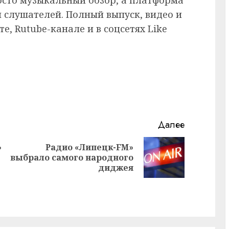
 слушателей. Полный выпуск, видео и
е, Rutube-канале и в соцсетях Like
Далее
»
Радио «Липецк-FM»
Предыдущая
Следующая
выбрало самого народного
запись:
запись:
диджея