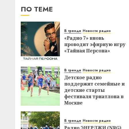
ПО ТЕМЕ
В тренде
Новости радио
«Радио 7» вновь
проводит эфирную игру
«Тайная Персона»
В тренде
Новости радио
Детское радио
поддержит семейные и
детские старты
фестиваля триатлона в
Москве
В тренде
Новости радио
Радио ЭНЕРДЖИ (NRG)