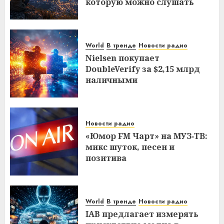
которую можно слушать
World
В тренде
Новости радио
Nielsen покупает
DoubleVerify за $2,15 млрд
наличными
Новости радио
«Юмор FM Чарт» на МУЗ‑ТВ:
микс шуток, песен и
позитива
World
В тренде
Новости радио
IAB предлагает измерять