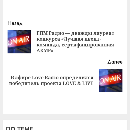
Навигация
Назад
записи
ГПМ Радио — дважды лауреат
конкурса «Лучшая ивент-
Пр
команда, сертифицированная
за
АКМР»
Далее
В эфире Love Radio определился
Следующая
победитель проекта LOVE & LIVE
запись:
ПО ТЕМЕ