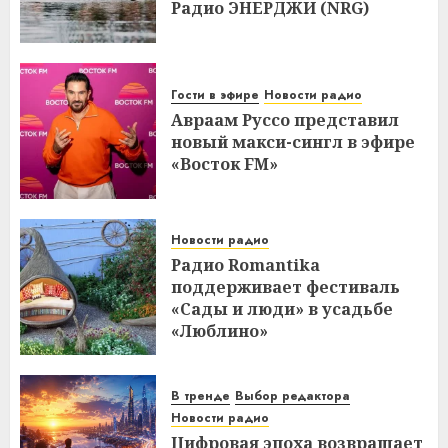
Радио ЭНЕРДЖИ (NRG)
Гости в эфире
Новости радио
Авраам Руссо представил
новый макси-сингл в эфире
«Восток FM»
Новости радио
Радио Romantika
поддерживает фестиваль
«Сады и люди» в усадьбе
«Люблино»
В тренде
Выбор редактора
Новости радио
Цифровая эпоха возвращает