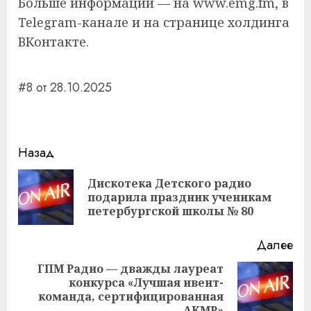
Больше информации — на www.emg.fm, в
Telegram-канале и на странице холдинга
ВКонтакте.
#8 от 28.10.2025
Навигация
Назад
записи
Дискотека Детского радио
Пр
подарила праздник ученикам
за
петербургской школы № 80
Далее
ГПМ Радио — дважды лауреат
конкурса «Лучшая ивент-
Следующая
команда, сертифицированная
запись:
АКМР»