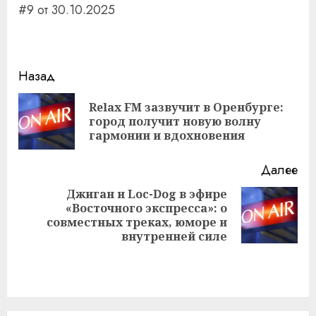
#9 от 30.10.2025
Навигация
Назад
записи
Relax FM зазвучит в Оренбурге:
Пр
город получит новую волну
за
гармонии и вдохновения
Далее
Джиган и Loc-Dog в эфире
«Восточного экспресса»: о
Следующая
совместных треках, юморе и
запись:
внутренней силе