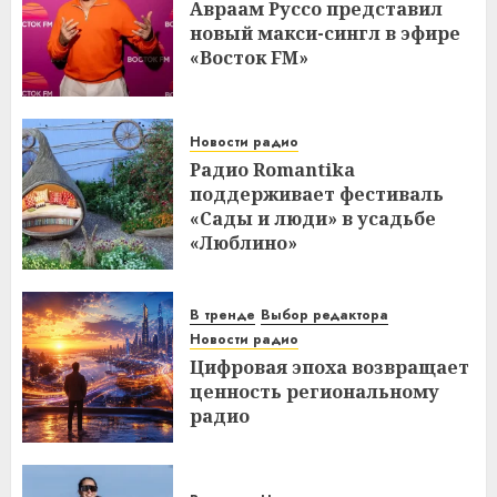
Авраам Руссо представил
новый макси-сингл в эфире
«Восток FM»
Новости радио
Радио Romantika
поддерживает фестиваль
«Сады и люди» в усадьбе
«Люблино»
В тренде
Выбор редактора
Новости радио
Цифровая эпоха возвращает
ценность региональному
радио