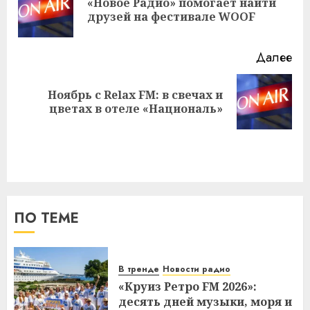
«Новое Радио» помогает найти
Пр
друзей на фестивале WOOF
за
Далее
Ноябрь с Relax FM: в свечах и
Следующая
цветах в отеле «Националь»
запись:
ПО ТЕМЕ
В тренде
Новости радио
«Круиз Ретро FM 2026»:
десять дней музыки, моря и