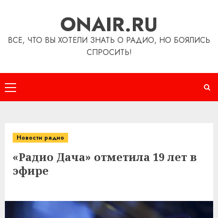
Перейти
ONAIR.RU
к
содержимому
ВСЕ, ЧТО ВЫ ХОТЕЛИ ЗНАТЬ О РАДИО, НО БОЯЛИСЬ
СПРОСИТЬ!
Основное
меню
Новости радио
«Радио Дача» отметила 19 лет в
эфире