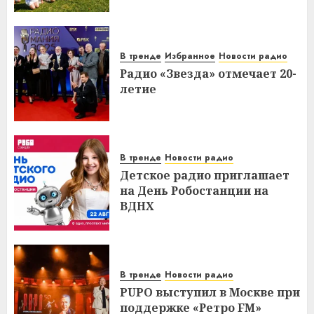
В тренде
Избранное
Новости радио
Радио «Звезда» отмечает 20-
летие
В тренде
Новости радио
Детское радио приглашает
на День Робостанции на
ВДНХ
В тренде
Новости радио
PUPO выступил в Москве при
поддержке «Ретро FM»