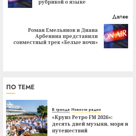
за
рубрикой о языке
Далее
Роман Емельянов и Диана
Следующая
Арбенина представили
запись:
совместный трек «Белые ночи»
ПО ТЕМЕ
В тренде
Новости радио
«Круиз Ретро FM 2026»:
десять дней музыки, моря и
путешествий