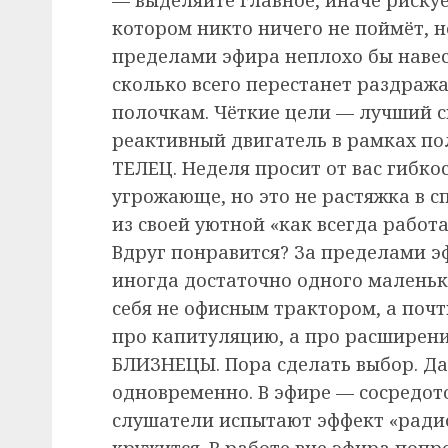
котором никто ничего не поймёт, н
пределами эфира неплохо бы навест
сколько всего перестанет раздража
полочкам. Чёткие цели — лучший 
реактивный двигатель в рамках пол
ТЕЛЕЦ. Неделя просит от вас гибкос
угрожающе, но это не растяжка в с
из своей уютной «как всегда работ
Вдруг понравится? За пределами э
иногда достаточно одного маленьк
себя не офисным трактором, а почт
про капитуляцию, а про расширени
БЛИЗНЕЦЫ. Пора сделать выбор. Да-
одновременно. В эфире — сосредото
слушатели испытают эффект «радио-
кружится. В работе вне эфира попро