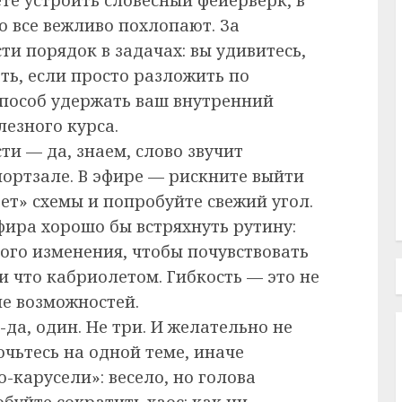
о все вежливо похлопают. За
и порядок в задачах: вы удивитесь,
ть, если просто разложить по
способ удержать ваш внутренний
езного курса.
ти — да, знаем, слово звучит
портзале. В эфире — рискните выйти
ает» схемы и попробуйте свежий угол.
фира хорошо бы встряхнуть рутину:
ого изменения, чтобы почувствовать
и что кабриолетом. Гибкость — это не
е возможностей.
да, один. Не три. И желательно не
чьтесь на одной теме, иначе
карусели»: весело, но голова
буйте сократить хаос: как ни