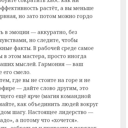
эффективность растёт, а вы меньше
рвная, но зато потом можно гордо
ь в эмоции — аккуратно, без
чувствами, но следите, чтобы
жные факты. В рабочей среде самое
ы в этом мастера, просто иногда
 ваших мыслей. Гармония — ваш
 его смело.
ем, где вы не стоите на горе и не
 эфире — дайте слово другим, это
ущего ещё ярче (магия командной
майте, как объединить людей вокруг
ждом шагу. Настоящее лидерство —
адо», а потому что «хочется».
уть, собраться и привести в порядок