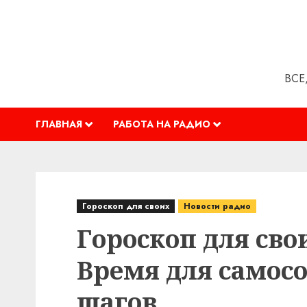
Перейти
к
содержимому
ВСЕ
ГЛАВНАЯ
РАБОТА НА РАДИО
Гороскоп для своих
Новости радио
Гороскоп для свои
Время для самос
шагов