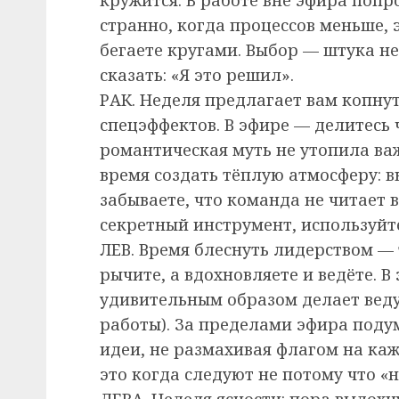
странно, когда процессов меньше, 
бегаете кругами. Выбор — штука не
сказать: «Я это решил».
РАК. Неделя предлагает вам копнут
спецэффектов. В эфире — делитесь 
романтическая муть не утопила ва
время создать тёплую атмосферу: в
забываете, что команда не читает
секретный инструмент, используйте
ЛЕВ. Время блеснуть лидерством — т
рычите, а вдохновляете и ведёте. В
удивительным образом делает вед
работы). За пределами эфира поду
идеи, не размахивая флагом на ка
это когда следуют не потому что «н
ДЕВА. Неделя ясности: пора выдохн