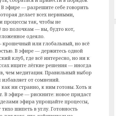
. В эфире — разрешите себе говорить
которая делает всех нервными,
и процессы так, чтобы не
ё по полочкам — вы, будто кот,
уложенное одеяло.
— крошечный или глобальный, но всё
стью. В эфире — держитесь одной
кий клуб, где всё интересно, но ни к
ессах ищите лёгкие решения — иногда
в, чем медитация. Правильный выбор
й избавляет от сомнений.
как ни странно, к ним готовы. Хоть и
ет. В эфире — рискните: новое придаст
ределами эфира упрощайте процессы,
тихо шипеть в углу. Готовность
о для того, что действительно