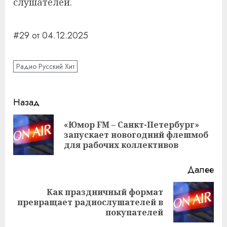
слушателей.
#29 от 04.12.2025
Радио Русский Хит
Навигация
Назад
записи
«Юмор FM – Санкт-Петербург»
Пр
запускает новогодний флешмоб
за
для рабочих коллективов
Далее
Как праздничный формат
Следующая
превращает радиослушателей в
запись:
покупателей