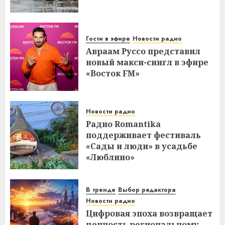
Гости в эфире
Новости радио
Авраам Руссо представил
новый макси-сингл в эфире
«Восток FM»
Новости радио
Радио Romantika
поддерживает фестиваль
«Сады и люди» в усадьбе
«Люблино»
В тренде
Выбор редактора
Новости радио
Цифровая эпоха возвращает
ценность региональному