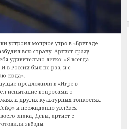
Вики устроил мощное утро в «Бригаде
азбудил всю страну. Артист сразу
себя удивительно легко: «Я всегда
И в России был не раз, и с
аю сюда».
едущие предложили в «Игре в
шёл испытание вопросами о
чаях и других культурных тонкостях.
«Сейф» и неожиданно увлёкся
воего знака, Девы, артист с
готовили звёзды.