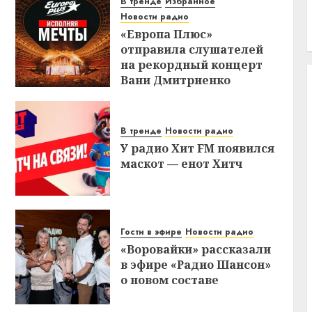
В тренде
Избранное
Новости радио
«Европа Плюс»
отправила слушателей
на рекордный концерт
Вани Дмитриенко
В тренде
Новости радио
У радио Хит FM появился
маскот — енот Хитч
Гости в эфире
Новости радио
«Воровайки» рассказали
в эфире «Радио Шансон»
о новом составе