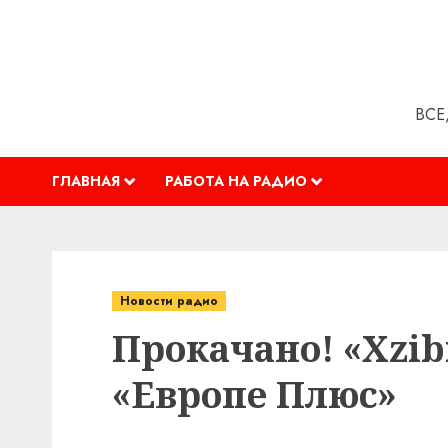
Перейти
к
содержимому
ВСЕ
ГЛАВНАЯ
РАБОТА НА РАДИО
Новости радио
Прокачано! «Xzibi
«Европе Плюс»