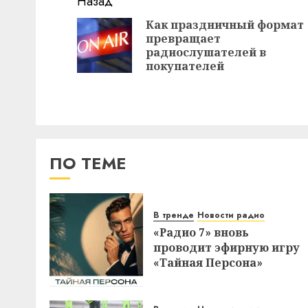
Навигация
Назад
записи
Как праздничный формат
превращает
радиослушателей в
покупателей
ПО ТЕМЕ
В тренде
Новости радио
«Радио 7» вновь
проводит эфирную игру
«Тайная Персона»