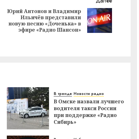
Далее
Юрий Антонов и Владимир
Ильичёв представили
Предыдущая
Следующая
новую песню «Доченька» в
запись:
запись:
эфире «Радио Шансон»
В тренде
Новости радио
В Омске назвали лучшего
водителя такси России
при поддержке «Радио
Сибирь»