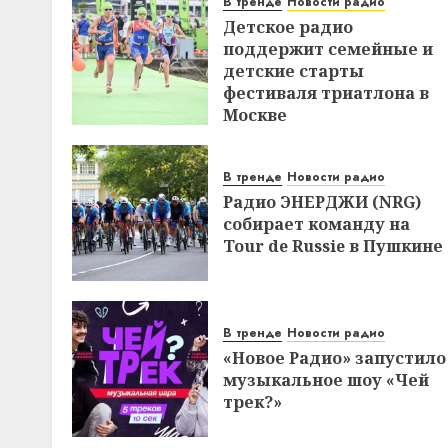
В тренде
Новости радио
Детское радио
поддержит семейные и
детские старты
фестиваля триатлона в
Москве
В тренде
Новости радио
Радио ЭНЕРДЖИ (NRG)
собирает команду на
Tour de Russie в Пушкине
В тренде
Новости радио
«Новое Радио» запустило
музыкальное шоу «Чей
трек?»