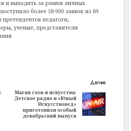
ся и выходить за рамки личных
 поступило более 58 000 заявок из 89
и претендентов педагоги,
еры, ученые, представители
ания.
Далее
:
Магия слов и искусства:
Детское радио и «Юный
Предыдущая
Следующая
Искусствовед»
запись:
запись:
приготовили особый
декабрьский выпуск