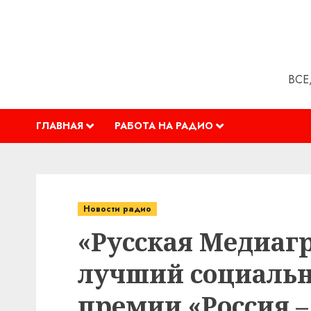
Перейти
к
содержимому
ВСЕ
ГЛАВНАЯ
РАБОТА НА РАДИО
Новости радио
«Русская Медиаг
лучший социальн
премии «Россия –