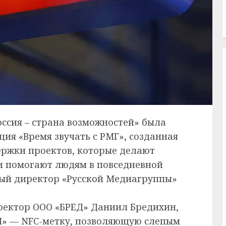
ссия – страна возможностей» была
ия «Время звучать с РМГ», созданная
ержки проектов, которые делают
и помогают людям в повседневной
ный директор «Русской Медиагруппы»
ректор ООО «БРЕД» Даниил Бредихин,
И» — NFC-метку, позволяющую слепым