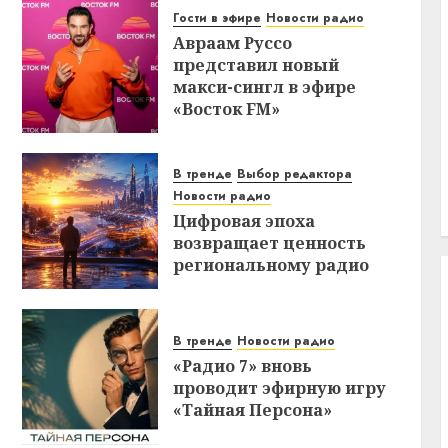
Гости в эфире
Новости радио
Авраам Руссо
представил новый
макси-сингл в эфире
«Восток FM»
В тренде
Выбор редактора
Новости радио
Цифровая эпоха
возвращает ценность
региональному радио
В тренде
Новости радио
«Радио 7» вновь
проводит эфирную игру
«Тайная Персона»