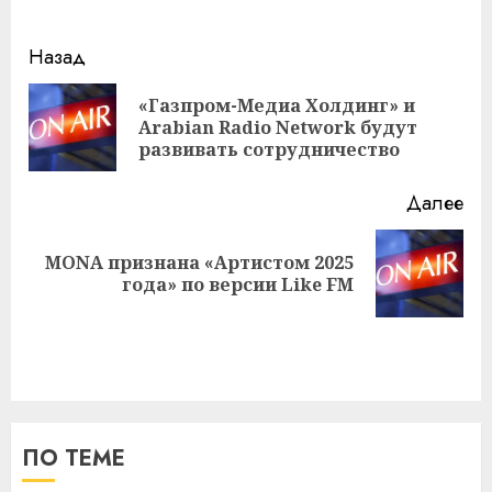
Навигация
Назад
записи
«Газпром-Медиа Холдинг» и
Пр
Arabian Radio Network будут
за
развивать сотрудничество
Далее
MONA признана «Артистом 2025
Следующая
года» по версии Like FM
запись:
ПО ТЕМЕ