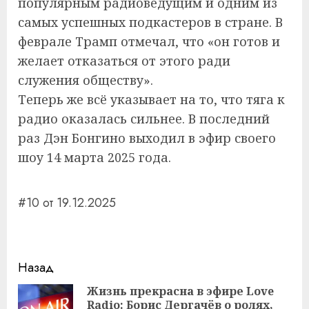
популярным радиоведущим и одним из
самых успешных подкастеров в стране. В
феврале Трамп отмечал, что «он готов и
желает отказаться от этого ради
служения обществу».
Теперь же всё указывает на то, что тяга к
радио оказалась сильнее. В последний
раз Дэн Бонгино выходил в эфир своего
шоу 14 марта 2025 года.
#10 от 19.12.2025
Навигация
Назад
записи
Жизнь прекрасна в эфире Love
Radio: Борис Дергачёв о ролях,
Пр