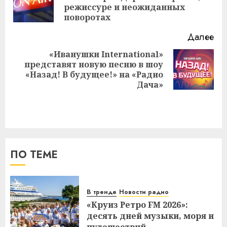
режиссуре и неожиданных
за
поворотах
Далее
«Иванушки International»
представят новую песню в шоу
Следующая
«Назад! В будущее!» на «Радио
запись:
Дача»
ПО ТЕМЕ
В тренде
Новости радио
«Круиз Ретро FM 2026»:
десять дней музыки, моря и