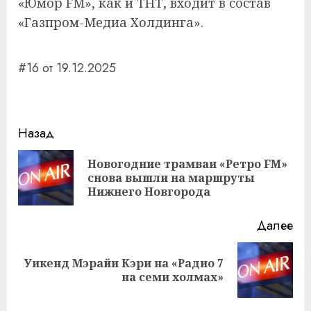
«Юмор FM», как и ТНТ, входит в состав
«Газпром-Медиа Холдинга».
#16 от 19.12.2025
Навигация
Назад
записи
Новогодние трамваи «Ретро FM»
Пр
снова вышли на маршруты
за
Нижнего Новгорода
Далее
Уикенд Мэрайи Кэри на «Радио 7
Следующая
на семи холмах»
запись: