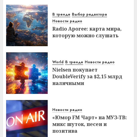
В тренде
Выбор редактора
Новости радио
Radio Aporee: карта мира,
которую можно слушать
World
В тренде
Новости радио
Nielsen покупает
DoubleVerify за $2,15 млрд
наличными
Новости радио
«Юмор FM Чарт» на МУЗ‑ТВ:
микс шуток, песен и
позитива