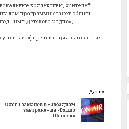
 вокальные коллективы, зрителей
финалом программы станет общий
под Гимн Детского радио», –
узнать в эфире и в социальных сетях
Далее
Олег Газманов в «Звёздном
Следующая
завтраке» на «Радио
Предыдущая
запись:
Шансон»
запись: