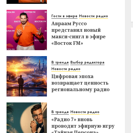
Гости в эфире
Новости радио
Авраам Руссо
представил новый
макси-сингл в эфире
«Восток FM»
В тренде
Выбор редактора
Новости радио
Цифровая эпоха
возвращает ценность
региональному радио
В тренде
Новости радио
«Радио 7» вновь
проводит эфирную игру
«Тайная Персона»