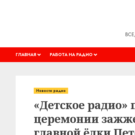
Перейти
к
содержимому
ВСЕ
ГЛАВНАЯ
РАБОТА НА РАДИО
Новости радио
«Детское радио» 
церемонии зажж
главной ёлки Пет