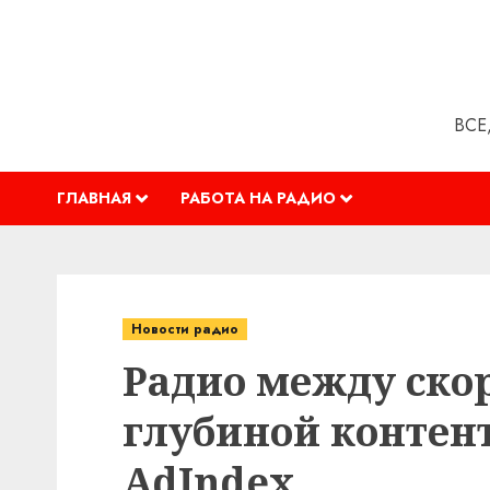
Перейти
к
содержимому
ВСЕ
ГЛАВНАЯ
РАБОТА НА РАДИО
Новости радио
Радио между скор
глубиной контент
AdIndex