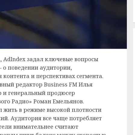
, AdIndex задал ключевые вопросы
 о поведении аудитории,
 контента и перспективах сегмента.
вный редактор Business FM Илья
р и генеральный продюсер
ого Радио» Роман Емельянов.
л жить в режиме высокой плотности
ий. Аудитория все чаще потребляет
тели внимательнее считают
бренды ищут баланс между скоростью