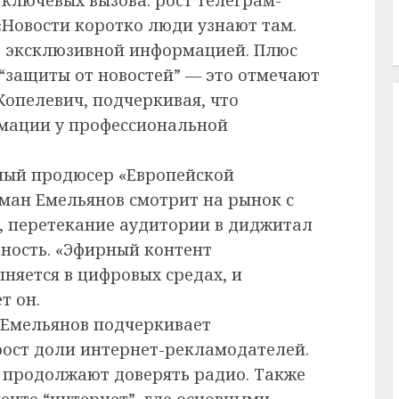
«Новости коротко люди узнают там.
 эксклюзивной информацией. Плюс
 “защиты от новостей” — это отмечают
опелевич, подчеркивая, что
рмации у профессиональной
ный продюсер «Европейской
ман Емельянов смотрит на рынок с
м, перетекание аудитории в диджитал
ьность. «Эфирный контент
няется в цифровых средах, и
т он.
 Емельянов подчеркивает
 рост доли интернет-рекламодателей.
и продолжают доверять радио. Также
енте “интернет”, где основными