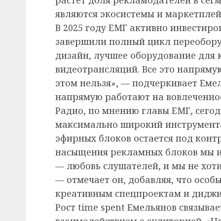
являются экосистемы и маркетплей
В 2025 году ЕМГ активно инвестир
завершили полный цикл переобору
дизайн, лучшее оборудование для к
видеотрансляций. Все это напрямую
этом нельзя», — подчеркивает Емел
напрямую работают на вовлеченно
Радио, по мнению главы ЕМГ, сего
максимально широкий инструмент
эфирных блоков остается под контр
насыщения рекламных блоков мы их
— любовь слушателей, и мы не хоти
— отмечает он, добавляя, что особ
креативным спецпроектам и диджит
Рост time spent Емельянов связыва
взаимодействием с аудиторией. «