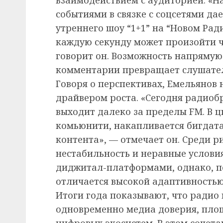
событиями в связке с соцсетями да
утреннего шоу “1+1” на “Новом Ради
каждую секунду может произойти ч
говорит он. Возможность напрямую 
комментарии превращает слушателя
Говоря о перспективах, Емельянов
драйвером роста. «Сегодня радиоб
выходит далеко за пределы FM. В 
комьюнити, накапливается бигдата,
контента», — отмечает он. Среди 
нестабильность и неравные услови
диджитал-платформами, однако, по
отличается высокой адаптивностью
Итоги года показывают, что радио
одновременно медиа доверия, пло
цифровых экосистем. В этом сочета