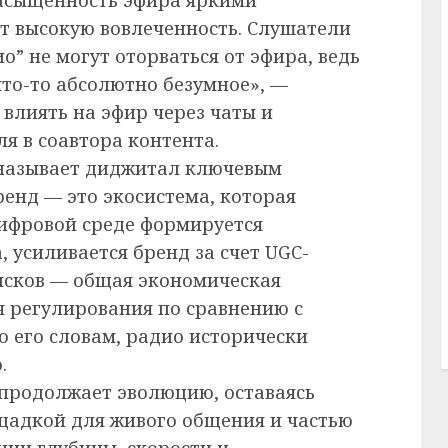
ет высокую вовлеченность. Слушатели
о” не могут оторваться от эфира, ведь
то-то абсолютно безумное», —
влиять на эфир через чаты и
 в соавтора контента.
 называет диджитал ключевым
ренд — это экосистема, которая
цифровой среде формируется
 усиливается бренд за счет UGC-
рисков — общая экономическая
я регулирования по сравнению с
 его словам, радио исторически
.
 продолжает эволюцию, оставаясь
щадкой для живого общения и частью
нии глубины, скорости и