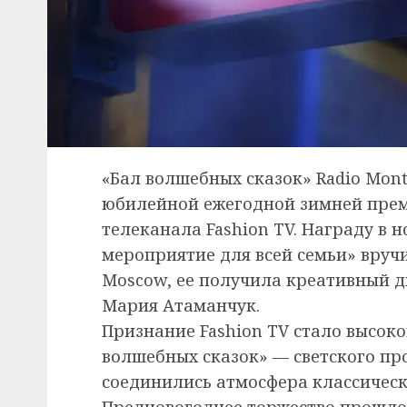
«Бал волшебных сказок» Radio Mont
юбилейной ежегодной зимней преми
телеканала Fashion TV. Награду в 
мероприятие для всей семьи» вручи
Moscow, ее получила креативный 
Мария Атаманчук.
Признание Fashion TV стало высок
волшебных сказок» — светского про
соединились атмосфера классическ
Предновогоднее торжество прошло 2