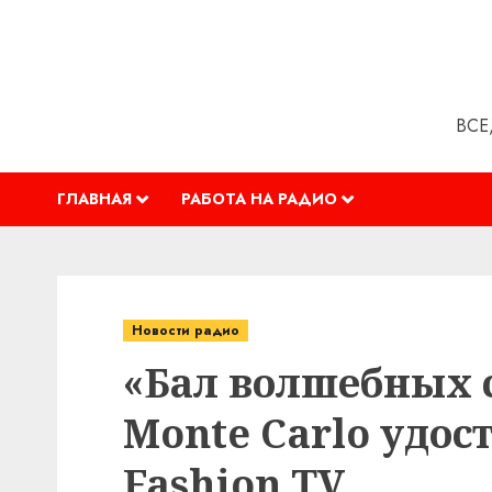
Перейти
к
содержимому
ВСЕ
ГЛАВНАЯ
РАБОТА НА РАДИО
Новости радио
«Бал волшебных с
Monte Carlo удос
Fashion TV