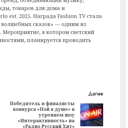
жды, товаров для дома и
o est. 2025. Награда Fashion TV стала
л волшебных сказок» — одним из
 Мероприятие, в котором светский
нностями, планируется проводить
Далее
Победитель и финалисты
а
конкурса «Пой в душе» в
Предыдущая
Следующая
утреннем шоу
запись:
запись:
«Интерактивность» на
«Радио Русский Хит»