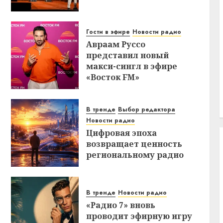
Гости в эфире
Новости радио
Авраам Руссо
представил новый
макси-сингл в эфире
«Восток FM»
В тренде
Выбор редактора
Новости радио
Цифровая эпоха
возвращает ценность
региональному радио
В тренде
Новости радио
«Радио 7» вновь
проводит эфирную игру