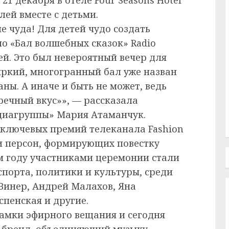
ей вместе с детьми.
е чуда! Для детей чудо создать
но «Бал волшебных сказок» Radio
ей. Это был невероятный вечер для
, яркий, многогранный бал уже назван
ны. А иначе и быть не может, ведь
пречный вкус»», — рассказала
диагруппы» Мария Атаманчук.
з ключевых премий телеканала Fashion
и персон, формирующих повестку
ом году участниками церемонии стали
спорта, политики и культуры, среди
Винер, Андрей Малахов, Яна
спенская и другие.
рамки эфирного вещания и сегодня
 бренд, объединяющий музыку,