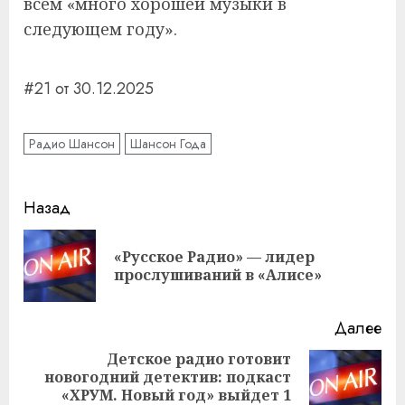
всем «много хорошей музыки в
следующем году».
#21 от 30.12.2025
Радио Шансон
Шансон Года
Навигация
Назад
записи
«Русское Радио» — лидер
Пр
прослушиваний в «Алисе»
за
Далее
Детское радио готовит
новогодний детектив: подкаст
Следующая
«ХРУМ. Новый год» выйдет 1