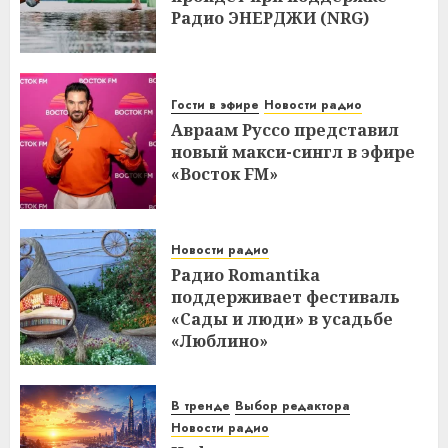
Радио ЭНЕРДЖИ (NRG)
Гости в эфире
Новости радио
Авраам Руссо представил
новый макси-сингл в эфире
«Восток FM»
Новости радио
Радио Romantika
поддерживает фестиваль
«Сады и люди» в усадьбе
«Люблино»
В тренде
Выбор редактора
Новости радио