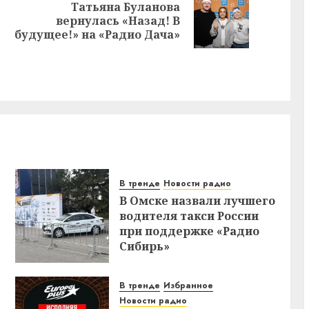
Татьяна Буланова
Предыдущая
Следующая
вернулась «Назад! В
запись:
запись:
будущее!» на «Радио Дача»
В тренде
Новости радио
В Омске назвали лучшего
водителя такси России
при поддержке «Радио
Сибирь»
В тренде
Избранное
Новости радио