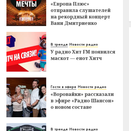
«Европа Плюс»
отправила слушателей
на рекордный концерт
Вани Дмитриенко
В тренде
Новости радио
У радио Хит FM появился
маскот — енот Хитч
Гости в эфире
Новости радио
«Воровайки» рассказали
в эфире «Радио Шансон»
о новом составе
В тренде
Новости радио