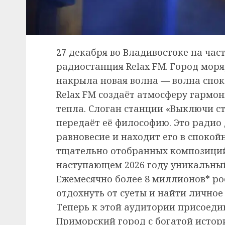
27 декабря во Владивостоке на час
радиостанция Relax FM. Город моря
накрыла новая волна — волна спок
Relax FM создаёт атмосферу гармо
тепла. Слоган станции «Выключи с
передаёт её философию. Это радио 
равновесие и находит его в споко
тщательно отобранных композиций 
наступающем 2026 году уникальный
Ежемесячно более 8 миллионов* ро
отдохнуть от суеты и найти личное
Теперь к этой аудитории присоеди
Приморский город с богатой исто