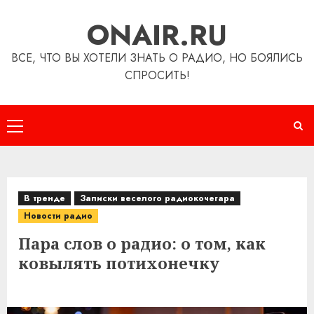
Перейти
ONAIR.RU
к
содержимому
ВСЕ, ЧТО ВЫ ХОТЕЛИ ЗНАТЬ О РАДИО, НО БОЯЛИСЬ
СПРОСИТЬ!
Основное
меню
В тренде
Записки веселого радиокочегара
Новости радио
Пара слов о радио: о том, как
ковылять потихонечку