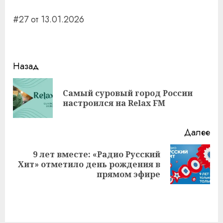
#27 от 13.01.2026
Навигация
Назад
записи
Самый суровый город России
Пр
настроился на Relax FM
за
Далее
9 лет вместе: «Радио Русский
Следующая
Хит» отметило день рождения в
запись:
прямом эфире