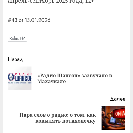
апрель-сентябрь 2025 года, 12+
#43 от 13.01.2026
Relax FM
Навигация
Назад
записи
«Радио Шансон» зазвучало в
Пр
Махачкале
за
Далее
Пара слов о радио: о том, как
Следующая
ковылять потихонечку
запись: