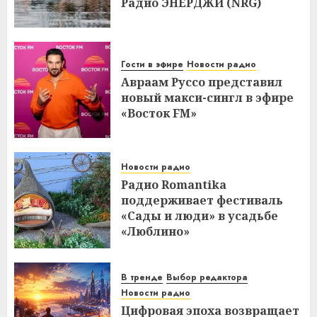
Радио ЭНЕРДЖИ (NRG)
Гости в эфире
Новости радио
Авраам Руссо представил
новый макси-сингл в эфире
«Восток FM»
Новости радио
Радио Romantika
поддерживает фестиваль
«Сады и люди» в усадьбе
«Люблино»
В тренде
Выбор редактора
Новости радио
Цифровая эпоха возвращает