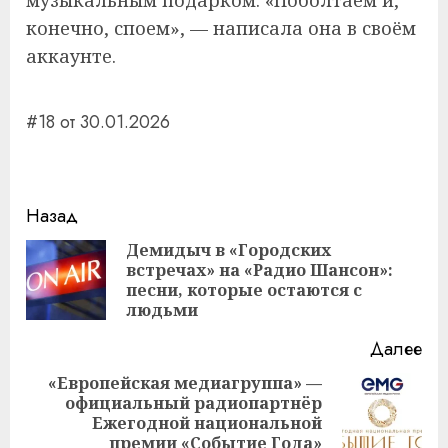
музыкальным подарком. «Поболтаем и,
конечно, споем», — написала она в своём
аккаунте.
#18 от 30.01.2026
Навигация
Назад
записи
Демидыч в «Городских
встречах» на «Радио Шансон»:
Пр
песни, которые остаются с
за
людьми
Далее
«Европейская медиагруппа» —
официальный радиопартнёр
Следующая
Ежегодной национальной
запись:
премии «Событие Года»