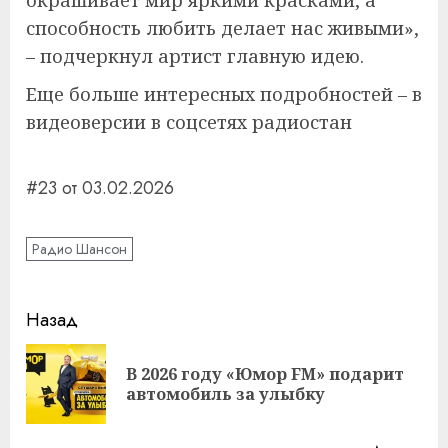
окрашивает мир яркими красками, а
способность любить делает нас живыми»,
– подчеркнул артист главную идею.
Еще больше интересных подробностей – в
видеоверсии в соцсетях радиостан
#23 от 03.02.2026
Радио Шансон
Навигация
Назад
записи
В 2026 году «Юмор FM» подарит
Пр
автомобиль за улыбку
за