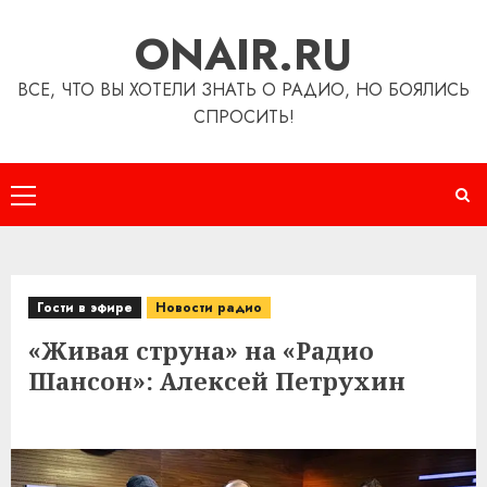
Перейти
ONAIR.RU
к
содержимому
ВСЕ, ЧТО ВЫ ХОТЕЛИ ЗНАТЬ О РАДИО, НО БОЯЛИСЬ
СПРОСИТЬ!
Основное
меню
Гости в эфире
Новости радио
«Живая струна» на «Радио
Шансон»: Алексей Петрухин