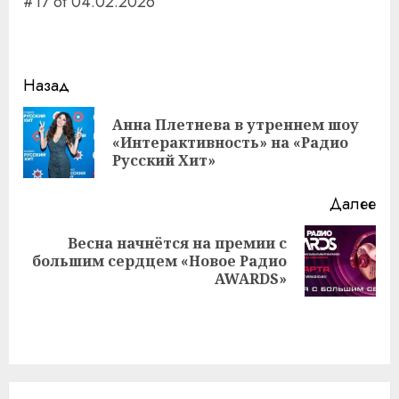
#17 от 04.02.2026
Навигация
Назад
записи
Анна Плетнева в утреннем шоу
Пр
«Интерактивность» на «Радио
за
Русский Хит»
Далее
Весна начнётся на премии с
Следующая
большим сердцем «Новое Радио
запись:
AWARDS»