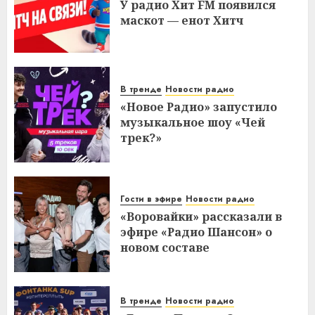
У радио Хит FM появился
маскот — енот Хитч
В тренде
Новости радио
«Новое Радио» запустило
музыкальное шоу «Чей
трек?»
Гости в эфире
Новости радио
«Воровайки» рассказали в
эфире «Радио Шансон» о
новом составе
В тренде
Новости радио