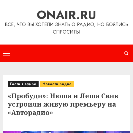
Перейти
ONAIR.RU
к
содержимому
ВСЕ, ЧТО ВЫ ХОТЕЛИ ЗНАТЬ О РАДИО, НО БОЯЛИСЬ
СПРОСИТЬ!
Основное
меню
Гости в эфире
Новости радио
«Пробуди»: Нюша и Леша Свик
устроили живую премьеру на
«Авторадио»