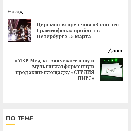
Навигация
Назад
записи
Церемония вручения «Золотого
Пр
Граммофона» пройдет в
за
Петербурге 15 марта
Далее
«МКР-Медиа» запускает новую
мультиплатформенную
Следующая
продакшн-площадку «СТУДИЯ
запись:
ПИРС»
ПО ТЕМЕ