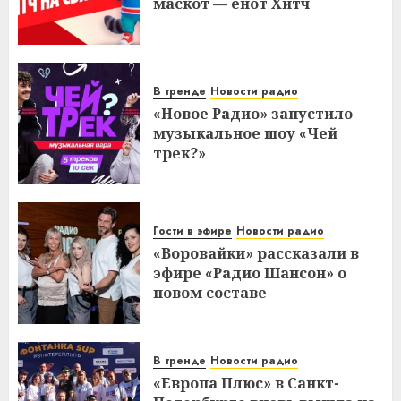
маскот — енот Хитч
В тренде
Новости радио
«Новое Радио» запустило
музыкальное шоу «Чей
трек?»
Гости в эфире
Новости радио
«Воровайки» рассказали в
эфире «Радио Шансон» о
новом составе
В тренде
Новости радио
«Европа Плюс» в Санкт-