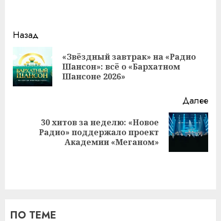
Навигация
Назад
записи
«Звёздный завтрак» на «Радио
Пр
Шансон»: всё о «Бархатном
за
Шансоне 2026»
Далее
30 хитов за неделю: «Новое
Следующая
Радио» поддержало проект
запись:
Академии «Меганом»
ПО ТЕМЕ